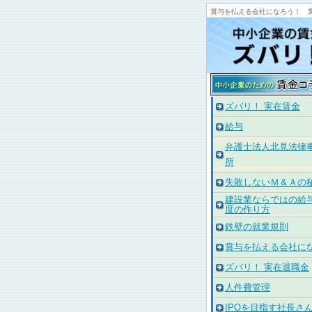
賞与を払える会社になろう！ 
ズバリ！ 実在賃金
給与
弁護士法人北見法律
所
失敗しないＭ＆Ａの
建設業ならではの給
度の作り方
鉄壁の就業規則
賞与を払える会社に
ズバリ！ 実在退職金
人件費管理
IPOを目指す社長さ