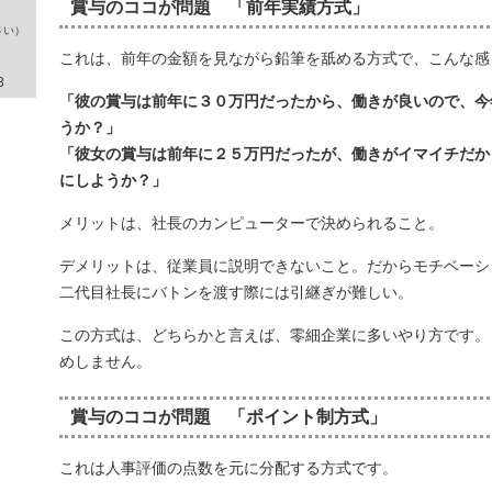
賞与のココが問題 「前年実績方式」
さい）
これは、前年の金額を見ながら鉛筆を舐める方式で、こんな感
3
「彼の賞与は前年に３０万円だったから、働きが良いので、今
うか？」
「彼女の賞与は前年に２５万円だったが、働きがイマイチだか
にしようか？」
メリットは、社長のカンピューターで決められること。
デメリットは、従業員に説明できないこと。だからモチベーシ
二代目社長にバトンを渡す際には引継ぎが難しい。
この方式は、どちらかと言えば、零細企業に多いやり方です。
めしません。
賞与のココが問題 「ポイント制方式」
これは人事評価の点数を元に分配する方式です。