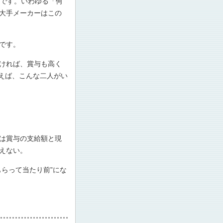
法です。いわゆる「何
大手メーカーはこの
です。
ければ、賞与も高く
例えば、こんな二人がい
は賞与の支給額と現
えない。
らって当たり前”にな