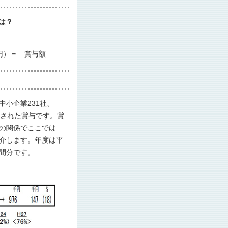
は？
円）＝ 賞与額
小企業231社、
給された賞与です。賞
の関係でここでは
介します。年度は平
間分です。