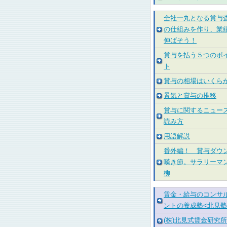
全社一丸となる賞与
の仕組みを作り、業
伸ばそう！
賞与を払う５つのポ
ト
賞与の相場はいくら
景気と賞与の推移
賞与に関するニュー
読み方
用語解説
番外編！ 賞与ダウ
嘆き節。サラリーマ
柳
賃金・給与のコンサ
ントの養成塾<北見塾
(株)北見式賃金研究所