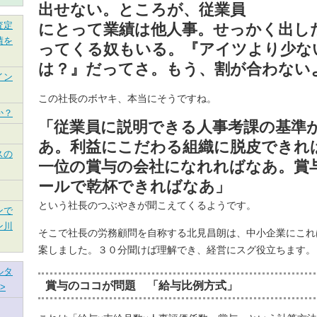
出せない。ところが、従業員
査定
にとって業績は他人事。せっかく出し
績を
ってくる奴もいる。『アイツより少な
は？』だってさ。もう、割が合わない
イン
この社長のボヤキ、本当にそうですね。
か？
「従業員に説明できる人事考課の基準
あ。利益にこだわる組織に脱皮できれ
スの
一位の賞与の会社になれればなあ。賞
ールで乾杯できればなあ」
という社長のつぶやきが聞こえてくるようです。
ンで
ン川
そこで社長の労務顧問を自称する北見昌朗は、中小企業にこれ
案しました。３０分聞けば理解でき、経営にスグ役立ちます。
ルタ
賞与のココが問題 「給与比例方式」
>