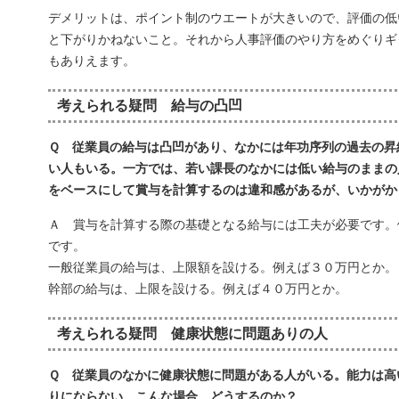
デメリットは、ポイント制のウエートが大きいので、評価の低
と下がりかねないこと。それから人事評価のやり方をめぐりギ
もありえます。
考えられる疑問 給与の凸凹
Ｑ 従業員の給与は凸凹があり、なかには年功序列の過去の昇
い人もいる。一方では、若い課長のなかには低い給与のままの
をベースにして賞与を計算するのは違和感があるが、いかがか
Ａ 賞与を計算する際の基礎となる給与には工夫が必要です。
です。
一般従業員の給与は、上限額を設ける。例えば３０万円とか。
幹部の給与は、上限を設ける。例えば４０万円とか。
考えられる疑問 健康状態に問題ありの人
Ｑ 従業員のなかに健康状態に問題がある人がいる。能力は高
りにならない。こんな場合、どうするのか？