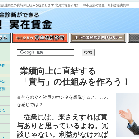
業績連動型の賞与の仕組みを提案します 北見式賃金研究所 中小企業の賃金 無料診断実施中！
事務
業績向上に直結する
「賞与」の仕組みを作ろう！
秘訣
与制
賞与をめぐる社長のホンネを想像すると、こん
な感じでは？
なる
「従業員は、来さえすれば賞
与ありと思っているよね。冗
談じゃない。利益がなければ
んへ