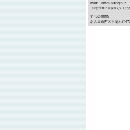
mail: kitami＠tingin.jp
（＠は半角に書き換えてくだ
〒452-0805
名古屋市西区市場木町47