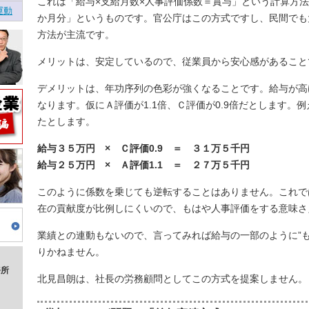
これは「給与×支給月数×人事評価係数＝賞与」という計算方
運動
か月分」というものです。官公庁はこの方式ですし、民間でも
方法が主流です。
メリットは、安定しているので、従業員から安心感があること
デメリットは、年功序列の色彩が強くなることです。給与が高
なります。仮にＡ評価が1.1倍、Ｃ評価が0.9倍だとします。
たとします。
給与３５万円 × Ｃ評価0.9 ＝ ３１万５千円
給与２５万円 × Ａ評価1.1 ＝ ２７万５千円
このように係数を乗じても逆転することはありません。これで
在の貢献度が比例しにくいので、もはや人事評価をする意味さ
業績との連動もないので、言ってみれば給与の一部のように”も
りかねません。
務所
北見昌朗は、社長の労務顧問としてこの方式を提案しません。