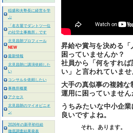
稲盛和夫塾長に経営を学
ぶ
「名古屋でダントツ一位
の社労士事務所」です
北見昌朗プロフィール
昇給や賞与を決める「
NEW
困っていませんか？
最新情報
社員から「何をすれば
北見昌朗に講演依頼した
い」と言われていませ
い
コンサルを依頼したい
大手の真似事の複雑な
事務所概要
運用に困っていません
アクセス
うちみたいな中小企業
北見昌朗のマイオピニオ
ン
良いですよね。
2026年の新卒初任給
それ、あります。
徹底調査結果発表