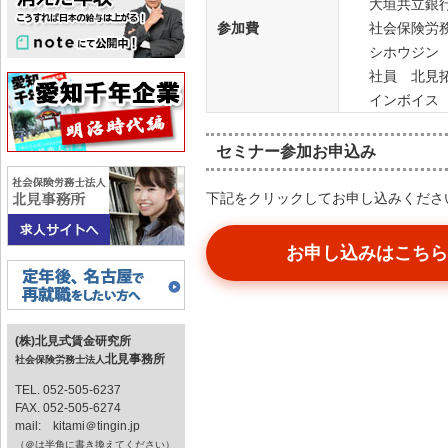
大垣共立銀
参加費
社会保険労
シホウジン
社員 北見
インボイス
セミナー参加お申込み
下記をクリックしてお申し込みください
お申し込みはこちら
(株)北見式賃金研究所
北見事務所
社会保険労務士法人
TEL. 052-505-6237
FAX. 052-505-6274
mail: kitami＠tingin.jp
（＠は半角に書き換えてください）