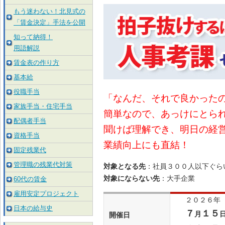
もう迷わない！北見式の
「賃金決定」手法を公開
知って納得！
用語解説
賃金表の作り方
基本給
役職手当
「なんだ、それで良かった
家族手当・住宅手当
簡単なので、あっけにとら
配偶者手当
聞けば理解でき、明日の経
資格手当
業績向上にも直結！
固定残業代
管理職の残業代対策
対象となる先
：社員３００人以下ぐら
対象にならない先
：大手企業
60代の賃金
雇用安定プロジェクト
２０２６年
日本の給与史
７
１５
月
開催日