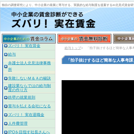
独自の調査研究により、中小企業の発展に寄与する、実践的な給与制度を提案する㈱北見式賃金研
ズバリ！ 実在賃金
給与トップ
> 「拍子抜けするほど簡単な人事
給与
「拍子抜けするほど簡単な人事考課
弁護士法人北見法律事務
所
失敗しないＭ＆Ａの秘訣
建設業ならではの給与制
度の作り方
鉄壁の就業規則
賞与を払える会社になる
ズバリ！ 実在退職金
人件費管理
IPOを目指す社長さんへ