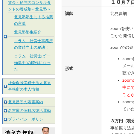
１０
７
月
賃金・給与のコンサルタ
ントの養成塾＜北見塾＞
講師
北見昌朗
北見塾塾生による推薦
の言葉
zoomを
北見塾塾生紹介
こから発信
コラム 社労士事務所
zoomでの
の業績向上の秘訣！
コラム 社労士は"一
zo
極集中"の時代になっ
メー
形式
た
聴で
zo
社会保険労務士法人北見
中に
事務所の求人情報
こと
zo
北見昌朗の著書案内
てい
名古屋の旧町名復活運動
プライバシーポリシー
３万円（税
事前振り込