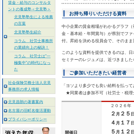
賃金・給与のコンサルタ
ントの養成塾＜北見塾＞
お持ち帰りいただける資料
北見塾塾生による推薦
の言葉
中小企業の賃金相場がわかるグラフ（
北見塾塾生紹介
金・基本給・年間賞与）が県別でファ
付。昇給を決める役員会で、そのまま
コラム 社労士事務所
の業績向上の秘訣！
このような資料を提供できるのは、日
コラム 社労士は"一
セミナーのレジュメは、近づきました
極集中"の時代になっ
た
ご参加いただきたい経営者
社会保険労務士法人北見
「ヨソより多少でも良い給料を払って
事務所の求人情報
★同業者は参加不可（社労士・税理
北見昌朗の著書案内
２０２６年
名古屋の旧町名復活運動
２
２５
月
プライバシーポリシー
４
１７
月
５
１２
月
開催日