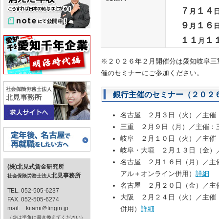
７
１４
月
９
１６
月
１１
１
月
※２０２６年２月開催分は愛知岐阜三
催のセミナーにご参加ください。
銀行主催のセミナー（２０２
名古屋 ２月３日（火）／主催
三重 ２月９日（月）／主催：
岐阜 ２月１０日（火）／主催
岐阜・大垣 ２月１３日（金）
名古屋 ２月１６日（月）／主
(株)北見式賃金研究所
アル＋オンライン併用）
詳細
北見事務所
社会保険労務士法人
名古屋 ２月２０日（金）／主
TEL. 052-505-6237
大阪 ２月２４日（火）／主催
FAX. 052-505-6274
mail: kitami＠tingin.jp
併用）
詳細
（＠は半角に書き換えてください）